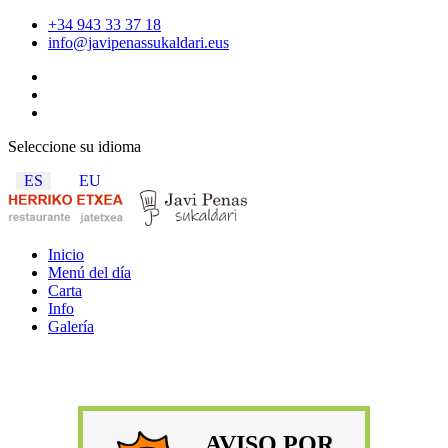
+34 943 33 37 18
info@javipenassukaldari.eus
Seleccione su idioma
ES
EU
Inicio
Menú del día
Carta
Info
Galería
AVISO POR