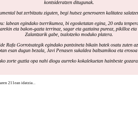
kontsideratzen ditugunak.
ental bat zerbitzatu ziguten, begi hutsez generoaren kalitatea salatze
gu: labean egindako txerrikumea, bi egosketatan egina, 20 ordu tenpe
ekin eta bakon-gazta terrinaz, sagar eta gaztaina pureaz, pikilloz eta 
Zalantzarik gabe, txalotzeko moduko platera.
ide Rafa Gorrotxategik egindako pantxineta bikain batek osatu zuten a
tan esan dugun bezala, Javi Penasen sukaldea baltsamikoa eta erosoa
ko zorte guztia opa nahi diogu aurreko kokalekuetan hainbeste gozaraz
ren 211ean idatzia...