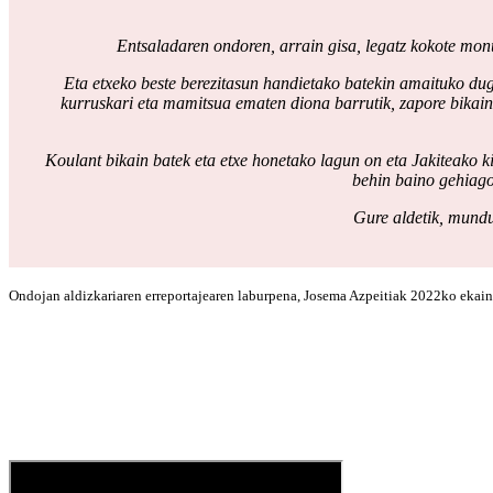
Entsaladaren ondoren, arrain gisa, legatz kokote monum
Eta etxeko beste berezitasun handietako batekin amaituko du
kurruskari eta mamitsua ematen diona barrutik, zapore bikainar
Koulant bikain batek eta etxe honetako lagun on eta Jakiteako k
behin baino gehiago
Gure aldetik, mundu
Ondojan aldizkariaren erreportajearen laburpena, Josema Azpeitiak 2022ko ekaina