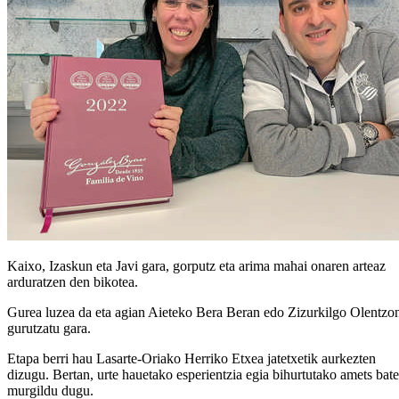
Kaixo, Izaskun eta Javi gara, gorputz eta arima mahai onaren arteaz
arduratzen den bikotea.
Gurea luzea da eta agian Aieteko Bera Beran edo Zizurkilgo Olentzo
gurutzatu gara.
Etapa berri hau Lasarte-Oriako Herriko Etxea jatetxetik aurkezten
dizugu. Bertan, urte hauetako esperientzia egia bihurtutako amets bat
murgildu dugu.