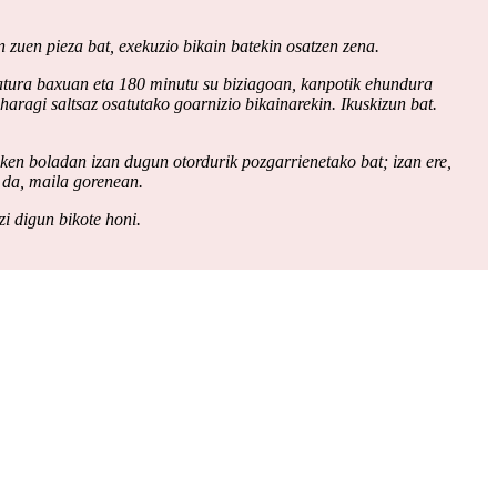
n zuen pieza bat, exekuzio bikain batekin osatzen zena.
ratura baxuan eta 180 minutu su biziagoan, kanpotik ehundura
haragi saltsaz osatutako goarnizio bikainarekin. Ikuskizun bat.
zken boladan izan dugun otordurik pozgarrienetako bat; izan ere,
 da, maila gorenean.
i digun bikote honi.