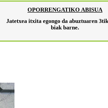
OPORRENGATIKO ABISUA
Jatetxea itxita egongo da abuztuaren 3ti
biak barne.