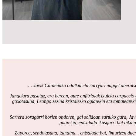
… Javik Cardeñako odolkia eta curryari nugget aberatsa
Jangelara pasatuz, era berean, gure anfitrioiak txuleta carpaccio
goxotasuna, Leongo zezina kristalezko ogiarekin eta tomateareki
Sarrera zoragarri horien ondoren, gai solidoan sartuko gara, Javi 
pilarekin, entsalada ikusgarri bat bikai
Zaporea, sendotasuna, tamaina... entsalada bat, limurtzen duen