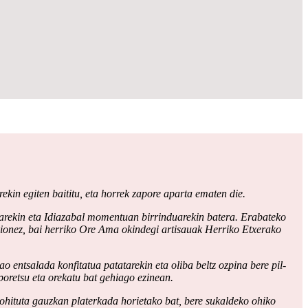
in egiten baititu, eta horrek zapore aparta ematen die.
lioarekin eta Idiazabal momentuan birrinduarekin batera. Erabateko
okionez, bai herriko Ore Ama okindegi artisauak Herriko Etxerako
o entsalada konfitatua patatarekin eta oliba beltz ozpina bere pil-
aporetsu eta orekatu bat gehiago ezinean.
 ohituta gauzkan platerkada horietako bat, bere sukaldeko ohiko