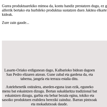
Gurea produktuarekiko mimoa da, kontu handiz prestatzen dugu, ez g
alferrik bertako eta hurbileko produktua sustatzen duen Jakitea elkart
kideak.
Zure zain gaude...
Lasarte-Oriako erdigunean dago, Kalbarioko bidean dagoen
San Pedro elizaren atzean. Gune zabal eta gardena da, eta
taberna, jangela eta terraza estalia ditu.
Astelehenetik ostiralera, atseden-eguna izan ezik, eguneko
menu bat eskaintzen dizugu. Bertan sukaldaritza tradizional bat
eskaintzen dizugu, garbia eta behar bezala egina, tokiko eta
sasoiko produktuen erabilera bereziki zainduz. Barran pintxoak
eta mokadutxoak daude.