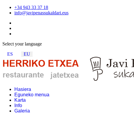
+34 943 33 37 18
info@javipenassukaldari.eus
Select your language
ES
EU
Hasiera
Eguneko menua
Karta
Info
Galeria