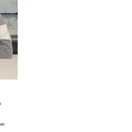
n
ean