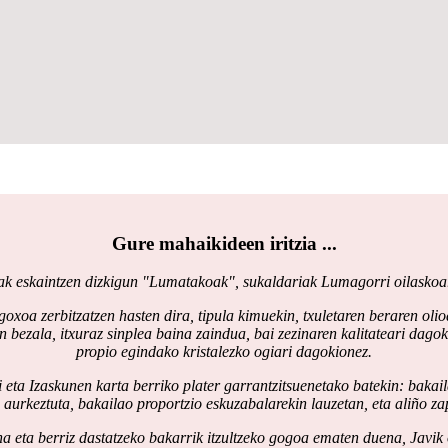
Gure mahaikideen iritzia ...
k eskaintzen dizkigun "Lumatakoak", sukaldariak Lumagorri oilaskoarek
 goxoa zerbitzatzen hasten dira, tipula kimuekin, txuletaren beraren o
n bezala, itxuraz sinplea baina zaindua, bai zezinaren kalitateari dag
propio egindako kristalezko ogiari dagokionez.
eta Izaskunen karta berriko plater garrantzitsuenetako batekin: bakaila
n aurkeztuta, bakailao proportzio eskuzabalarekin lauzetan, eta aliño z
a eta berriz dastatzeko bakarrik itzultzeko gogoa ematen duena, Javik